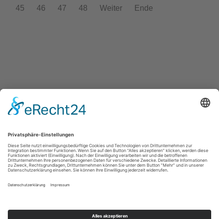
45
46
47
48
Weiter
Ende
Turnverein Germania Hattorf von 1902 e.V.
Otto-Escher-Str. 3
37197 Hattorf am Harz
office@tvg-hattorf.de
Kontakt
Impressum
Datenschutz