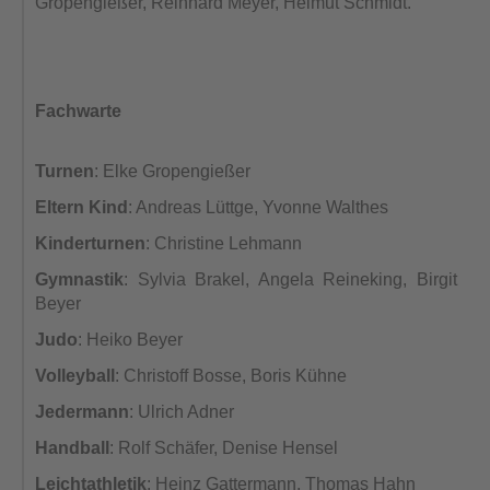
Gropengießer, Reinhard Meyer, Helmut Schmidt.
Fachwarte
Turnen
: Elke Gropengießer
Eltern Kind
: Andreas Lüttge, Yvonne Walthes
Kinderturnen
: Christine Lehmann
Gymnastik
: Sylvia Brakel, Angela Reineking, Birgit
Beyer
Judo
: Heiko Beyer
Volleyball
: Christoff Bosse, Boris Kühne
Jedermann
: Ulrich Adner
Handball
: Rolf Schäfer, Denise Hensel
Leichtathletik
: Heinz Gattermann, Thomas Hahn