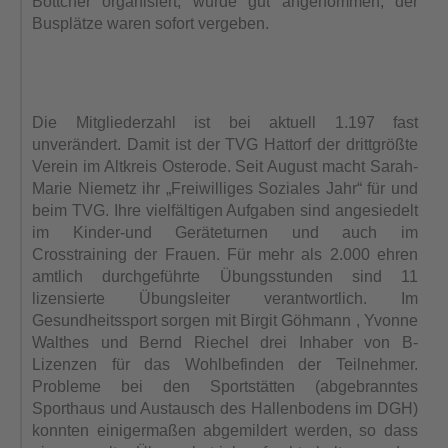
Böttcher organisiert, wurde gut angenommen, der
Busplätze waren sofort vergeben.
Die Mitgliederzahl ist bei aktuell 1.197 fast
unverändert. Damit ist der TVG Hattorf der drittgrößte
Verein im Altkreis Osterode. Seit August macht Sarah-
Marie Niemetz ihr „Freiwilliges Soziales Jahr“ für und
beim TVG. Ihre vielfältigen Aufgaben sind angesiedelt
im Kinder-und Geräteturnen und auch im
Crosstraining der Frauen. Für mehr als 2.000 ehren
amtlich durchgeführte Übungsstunden sind 11
lizensierte Übungsleiter verantwortlich. Im
Gesundheitssport sorgen mit Birgit Göhmann , Yvonne
Walthes und Bernd Riechel drei Inhaber von B-
Lizenzen für das Wohlbefinden der Teilnehmer.
Probleme bei den Sportstätten (abgebranntes
Sporthaus und Austausch des Hallenbodens im DGH)
konnten einigermaßen abgemildert werden, so dass