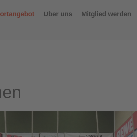
ortangebot
Über uns
Mitglied werden
nen