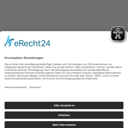
Turnverein Germania Hattorf von 1902 e.V.
Otto-Escher-Str. 3
37197 Hattorf am Harz
office@tvg-hattorf.de
Kontakt
Impressum
Datenschutz
Cookie-Einstellungen