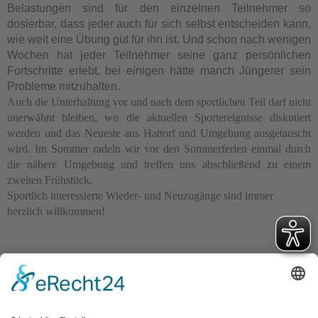
Belastungen sind für den einzelnen Teilnehmer so
dosierbar, dass jeder auch für sich selbst entscheiden kann,
wie weit eine Übung gut für ihn ist. Und schon nach wenigen
Wochen hat jeder Teilnehmer seine ganz persönlichen
Fortschritte erlebt, bei einigen hätte manch Jüngerer sein
Probleme mitzuhalten.
Auch die Unterhaltung vor und nach dem sportlichen Teil darf nicht
unerwähnt bleiben, wo die aktuellen Sportereignisse diskutiert
werden und das Neueste aus Hattorf und Umgebung ausgetauscht
wird. Im Sommer radeln wir vor den Sommerferien einmal durch
die nähere Umgebung und treffen uns abschließend zu einem
zweiten Frühstück.
Sportlich interessierte Wieder- und Neuzugänge sind immer
herzlich willkommen!
Turnverein Germania Hattorf von 1902 e.V.