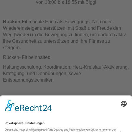
von 18:00 bis 18.55 mit Biggi
Rücken-Fit
möchte Euch als Bewegungs- Neu oder -
Wiedereinsteiger unterstützen, mit Spaß und Freude den
Weg (wieder) in die Bewegung zu finden, um dadurch aktiv
Ihre Gesundheit zu unterstützen und ihre Fitness zu
steigern.
Rücken- Fit beinhaltet:
Haltungsschulung, Koordination, Herz-Kreislauf-Aktivierung,
Kräftigung- und Dehnübungen, sowie
Entspannungstechniken
Turnverein Germania Hattorf von 1902 e.V.
Otto-Escher-Str. 3