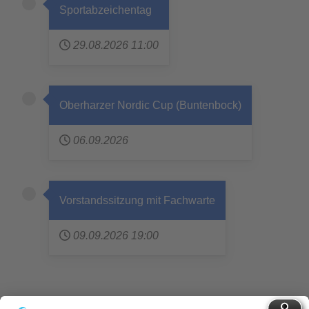
Sportabzeichentag
29.08.2026
11:00
Oberharzer Nordic Cup (Buntenbock)
06.09.2026
Vorstandssitzung mit Fachwarte
09.09.2026
19:00