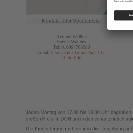
Kontakt oder Spartenleiter
Yvonne Walthes
Svenja Walthes
Tel: 016094766683
Emial:
Eltern-Kind-Turnen2@TVG-
Hattorf.de
Jeden Montag von 17.00 bis 18.00 Uhr begrüßen s
großen Kreis im DGH um in den variantenreich a
Die Kinder lernen und erobern die Umgebung auf 