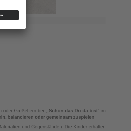
n oder Großeltern bei „
Schön das Du da bist
“ im
ln, balancieren oder gemeinsam zuspielen
.
aterialien und Gegenständen. Die Kinder erhalten