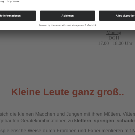
Trainingszeiten
Montag
DGH
17.00 - 18.00 Uhr
Kleine Leute ganz groß..
ich die kleinen Mädchen und Jungen mit ihren Müttern, Väter
ufgebauten Gerätekombinationen zu
klettern
,
springen
,
schauke
spielerische Weise durch Erproben und Experimentieren mit M