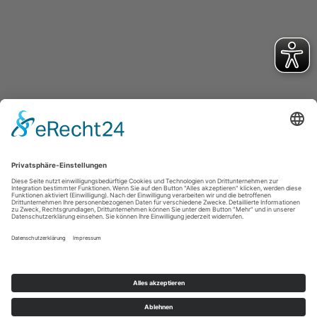
Turnverein Germania Hattorf von 1902 e.V.
Otto-Escher-Str. 3
37197 Hattorf am Harz
office@tvg-hattorf.de
Kontakt
Impressum
Datenschutz
Cookie-Einstellungen